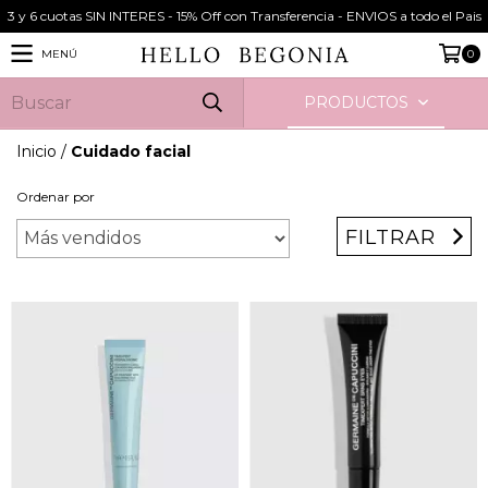
3 y 6 cuotas SIN INTERES - 15% Off con Transferencia - ENVIOS a todo el Pais
MENÚ
0
PRODUCTOS
Inicio
/
Cuidado facial
Ordenar por
FILTRAR