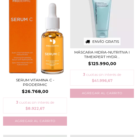
ENVÍO GRATIS
MÁSCARA HIDRA-NUTRITIVA I
TIMEXPERT HYDR...
$125.990,00
3
cuotas sin interés de
SERUM VITAMINA C -
$41.996,67
PRODERMIC
$26.768,00
3
cuotas sin interés de
$8.922,67