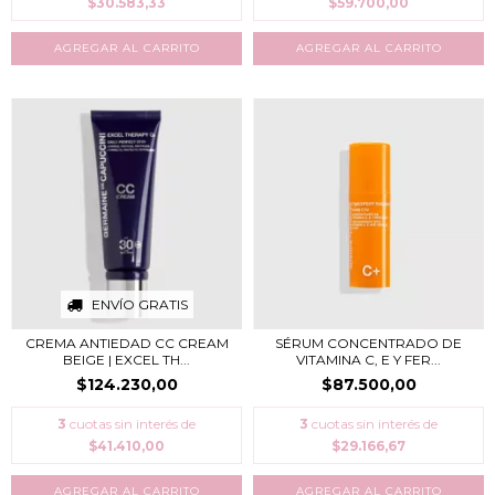
$30.583,33
$59.700,00
ENVÍO GRATIS
CREMA ANTIEDAD CC CREAM
SÉRUM CONCENTRADO DE
BEIGE | EXCEL TH...
VITAMINA C, E Y FER...
$124.230,00
$87.500,00
3
cuotas sin interés de
3
cuotas sin interés de
$41.410,00
$29.166,67