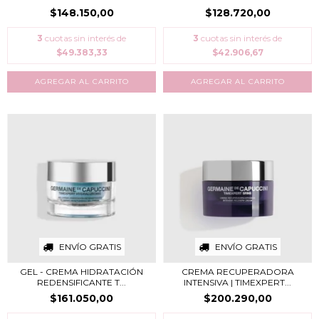
RECONFO...
$148.150,00
$128.720,00
3
cuotas sin interés de
3
cuotas sin interés de
$49.383,33
$42.906,67
ENVÍO GRATIS
ENVÍO GRATIS
GEL - CREMA HIDRATACIÓN
CREMA RECUPERADORA
REDENSIFICANTE T...
INTENSIVA | TIMEXPERT...
$161.050,00
$200.290,00