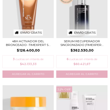
ENVÍO GRATIS
ENVÍO GRATIS
48H ACTIVADOR DEL
SERUM RECUPERADOR
BRONCEADO -TIMEXPERT S...
SINCRONIZADO |TIMEXPER...
$126.400,00
$362.530,00
3
cuotas sin interés de
6
cuotas sin interés de
$42.133,33
$60.421,67
22
%
OFF