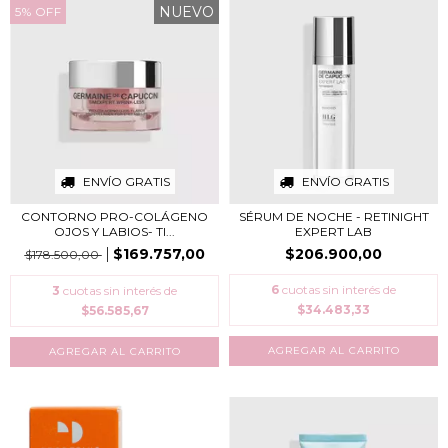
NUEVO
5
%
OFF
ENVÍO GRATIS
ENVÍO GRATIS
CONTORNO PRO-COLÁGENO
SÉRUM DE NOCHE - RETINIGHT
OJOS Y LABIOS​- TI...
EXPERT LAB
$169.757,00
$206.900,00
$178.500,00
6
cuotas sin interés de
3
cuotas sin interés de
$34.483,33
$56.585,67