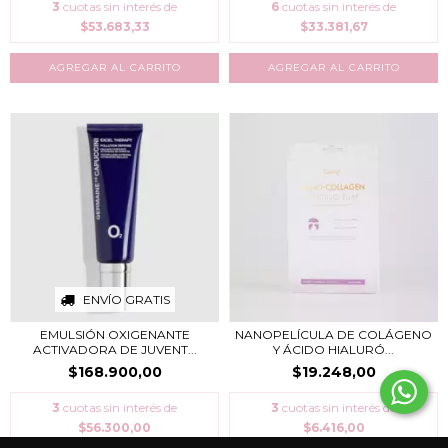
3
cuotas sin interés de
6
cuotas sin interés de
$53.683,33
$33.381,67
ENVÍO GRATIS
EMULSIÓN OXIGENANTE
NANOPELÍCULA DE COLÁGENO
ACTIVADORA DE JUVENT...
Y ÁCIDO HIALURÓ...
$168.900,00
$19.248,00
3
cuotas sin interés de
3
cuotas sin interés de
$56.300,00
$6.416,00