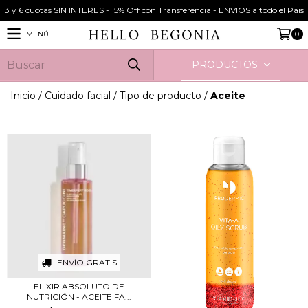
3 y 6 cuotas SIN INTERES - 15% Off con Transferencia - ENVIOS a todo el Pais
MENÚ
0
PRODUCTOS
Inicio
/
Cuidado facial
/
Tipo de producto
/
Aceite
ENVÍO GRATIS
ELIXIR ABSOLUTO DE
NUTRICIÓN - ACEITE FA...