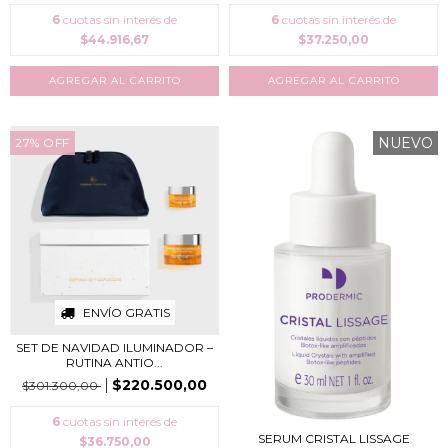
6
cuotas sin interés de
6
cuotas sin interés de
$44.916,67
$37.250,00
NUEVO
27
%
OFF
ENVÍO GRATIS
SET DE NAVIDAD ILUMINADOR –
RUTINA ANTIO...
$220.500,00
$301.300,00
6
cuotas sin interés de
SERUM CRISTAL LISSAGE
$36.750,00