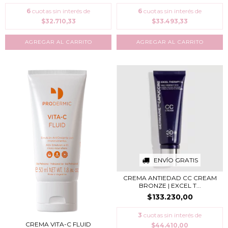
6
cuotas sin interés de
6
cuotas sin interés de
$32.710,33
$33.493,33
ENVÍO GRATIS
CREMA ANTIEDAD CC CREAM
BRONZE | EXCEL T...
$133.230,00
3
cuotas sin interés de
CREMA VITA-C FLUID
$44.410,00