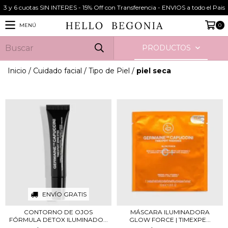
3 y 6 cuotas SIN INTERES - 15% Off con Transferencia - ENVIOS a todo el Pais
MENÚ
0
PRODUCTOS
Inicio
/
Cuidado facial
/
Tipo de Piel
/
piel seca
ENVÍO GRATIS
CONTORNO DE OJOS
MÁSCARA ILUMINADORA
FÓRMULA DETOX ILUMINADO...
GLOW FORCE | TIMEXPE...