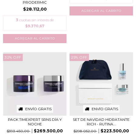
PRODERMIC
$28.112,00
3
cuotas sin interés de
$9.370,67
32
%
OFF
25
%
OFF
ENVÍO GRATIS
ENVÍO GRATIS
PACK TIMEXPERT SRNS DÍA Y
SET DE NAVIDAD HIDRATANTE
NOCHE
RICH - RUTINA...
$269.500,00
$223.500,00
$393.450,00
$298.052,00