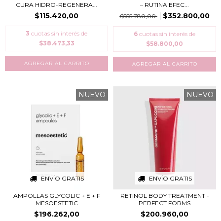
CURA HIDRO-REGENERA...
– RUTINA EFEC...
$115.420,00
$352.800,00
$555.780,00
3
cuotas sin interés de
6
cuotas sin interés de
$38.473,33
$58.800,00
NUEVO
NUEVO
ENVÍO GRATIS
ENVÍO GRATIS
AMPOLLAS GLYCOLIC + E + F
RETINOL BODY TREATMENT -
MESOESTETIC
PERFECT FORMS
$196.262,00
$200.960,00