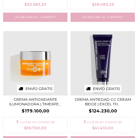
$30.583,33
$39.083,33
ENVÍO GRATIS
ENVÍO GRATIS
CREMA ANTIOXIDANTE
CREMA ANTIEDAD CC CREAM
ILUMONADORA | TIMEXPE...
BEIGE | EXCEL TH...
$179.100,00
$124.230,00
3
cuotas sin interés de
3
cuotas sin interés de
$59.700,00
$41.410,00