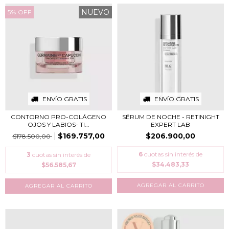
NUEVO
5
%
OFF
ENVÍO GRATIS
ENVÍO GRATIS
CONTORNO PRO-COLÁGENO
SÉRUM DE NOCHE - RETINIGHT
OJOS Y LABIOS​- TI...
EXPERT LAB
$169.757,00
$206.900,00
$178.500,00
6
cuotas sin interés de
3
cuotas sin interés de
$34.483,33
$56.585,67