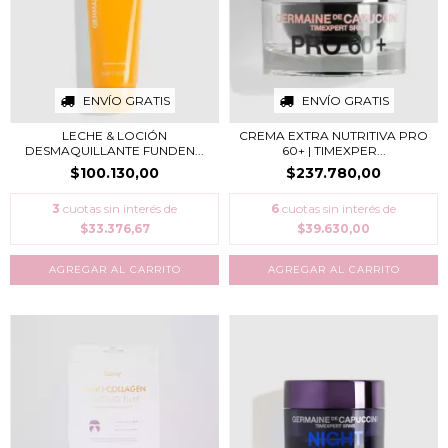
ENVÍO GRATIS
ENVÍO GRATIS
LECHE & LOCIÓN
CREMA EXTRA NUTRITIVA PRO
DESMAQUILLANTE FUNDEN...
60+ | TIMEXPER...
$100.130,00
$237.780,00
3
cuotas sin interés de
6
cuotas sin interés de
$33.376,67
$39.630,00