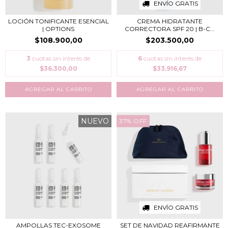
ENVÍO GRATIS
LOCIÓN TONIFICANTE ESENCIAL
CREMA HIDRATANTE
| OPTIONS
CORRECTORA SPF 20 | B-C...
$108.900,00
$203.500,00
3
cuotas sin interés de
6
cuotas sin interés de
$36.300,00
$33.916,67
NUEVO
37
%
OFF
ENVÍO GRATIS
AMPOLLAS TEC-EXOSOME
SET DE NAVIDAD REAFIRMANTE