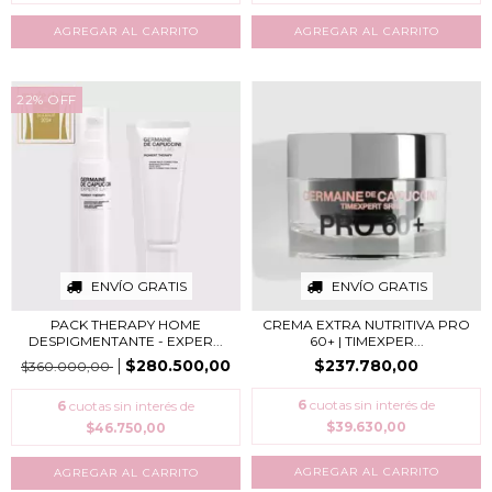
22
%
OFF
ENVÍO GRATIS
ENVÍO GRATIS
PACK THERAPY HOME
CREMA EXTRA NUTRITIVA PRO
DESPIGMENTANTE - EXPER...
60+ | TIMEXPER...
$280.500,00
$237.780,00
$360.000,00
6
cuotas sin interés de
6
cuotas sin interés de
$39.630,00
$46.750,00