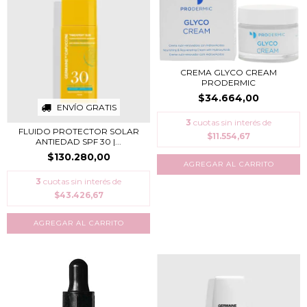
CREMA GLYCO CREAM
PRODERMIC
$34.664,00
ENVÍO GRATIS
3
cuotas sin interés de
FLUIDO PROTECTOR SOLAR
$11.554,67
ANTIEDAD SPF 30 |...
$130.280,00
3
cuotas sin interés de
$43.426,67