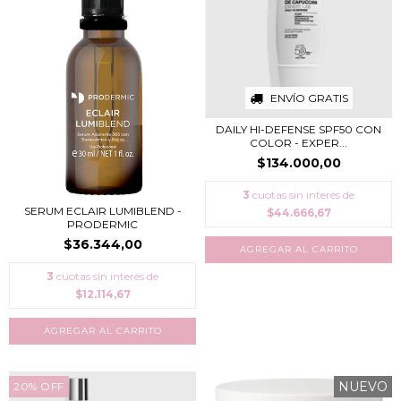
ENVÍO GRATIS
DAILY HI-DEFENSE SPF50 CON
COLOR - EXPER...
$134.000,00
3
cuotas sin interés de
SERUM ECLAIR LUMIBLEND -
$44.666,67
PRODERMIC
$36.344,00
3
cuotas sin interés de
$12.114,67
NUEVO
20
%
OFF