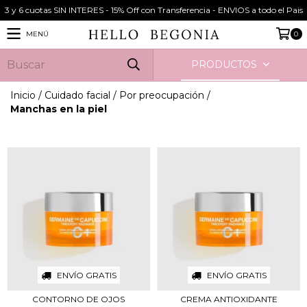
3 y 6 cuotas SIN INTERES - 15% Off con Transferencia - ENVIOS a todo el Pais
MENÚ
0
PRODUCTOS
Inicio
/
Cuidado facial
/
Por preocupación
/
Manchas en la piel
ENVÍO GRATIS
ENVÍO GRATIS
CONTORNO DE OJOS
CREMA ANTIOXIDANTE