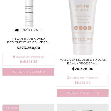
ENVÍO GRATIS
MELAN TRAN3X DAILY
DEPIGMENTING GEL CREA...
$273.260,00
6
cuotas sin interés de
MASCARA MOUSSE DE ALGAS
$45.543,33
150ML - PRODERMI...
$26.376,00
3
cuotas sin interés de
$8.792,00
38
%
OFF