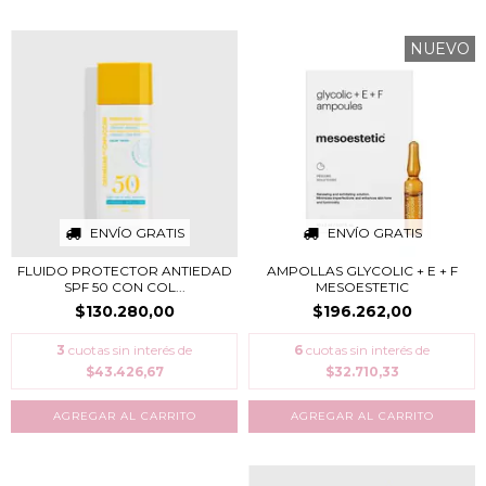
NUEVO
ENVÍO GRATIS
ENVÍO GRATIS
FLUIDO PROTECTOR ANTIEDAD
AMPOLLAS GLYCOLIC + E + F
SPF 50 CON COL...
MESOESTETIC
$130.280,00
$196.262,00
3
cuotas sin interés de
6
cuotas sin interés de
$43.426,67
$32.710,33