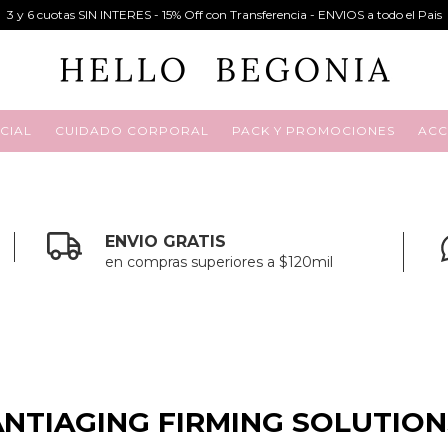
3 y 6 cuotas SIN INTERES - 15% Off con Transferencia - ENVIOS a todo el Pais
CIAL
CUIDADO CORPORAL
PACK Y PROMOCIONES
ACC
ENVIO GRATIS
en compras superiores a $120mil
ANTIAGING FIRMING SOLUTION