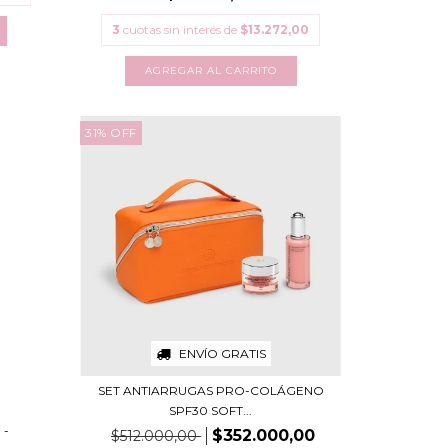
3
cuotas sin interés de
$13.272,00
31
%
OFF
ENVÍO GRATIS
SET ANTIARRUGAS PRO-COLÁGENO
SPF30 SOFT...
 -
$352.000,00
$512.000,00