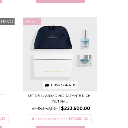
NUEVO
25
%
OFF
ENVÍO GRATIS
 F
SET DE NAVIDAD HIDRATANTE RICH -
RUTINA...
$223.500,00
$298.052,00
,33
6
cuotas sin interés de
$37.250,00