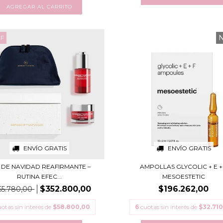
F
ENVÍO GRATIS
ENVÍO GRATIS
 DE NAVIDAD REAFIRMANTE –
AMPOLLAS GLYCOLIC + E +
RUTINA EFEC...
MESOESTETIC
$352.800,00
$196.262,00
55.780,00
otas sin interés de
$58.800,00
6
cuotas sin interés de
$32.710