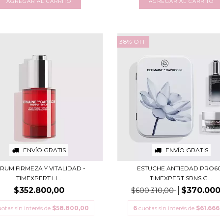
38
%
OFF
ENVÍO GRATIS
ENVÍO GRATIS
RUM FIRMEZA Y VITALIDAD -
ESTUCHE ANTIEDAD PRO6
TIMEXPERT LI...
TIMEXPERT SRNS G...
$352.800,00
$370.000
$600.310,00
otas sin interés de
$58.800,00
6
cuotas sin interés de
$61.666