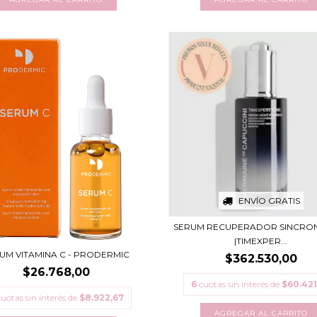
ENVÍO GRATIS
SERUM RECUPERADOR SINCRO
|TIMEXPER...
UM VITAMINA C - PRODERMIC
$362.530,00
$26.768,00
6
cuotas sin interés de
$60.421
cuotas sin interés de
$8.922,67