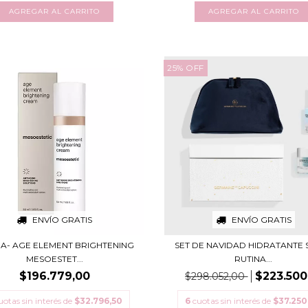
25
%
OFF
ENVÍO GRATIS
ENVÍO GRATIS
A- AGE ELEMENT BRIGHTENING
SET DE NAVIDAD HIDRATANTE S
MESOESTET...
RUTINA...
$196.779,00
$223.500
$298.052,00
uotas sin interés de
$32.796,50
6
cuotas sin interés de
$37.250