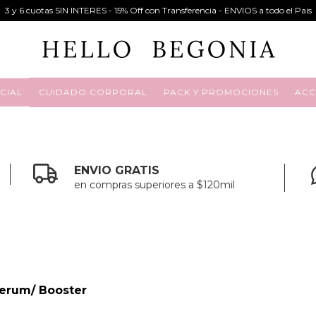
3 y 6 cuotas SIN INTERES - 15% Off con Transferencia - ENVIOS a todo el Pais
CIAL
CUIDADO CORPORAL
PACK Y PROMOCIONES
ACC
ENVIO GRATIS
en compras superiores a $120mil
erum/ Booster