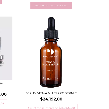
0+
SERUM VITA-A MULTI PRODERMIC
,00
$24.192,00
,67
3
cuotas sin interés de
$8.064,00