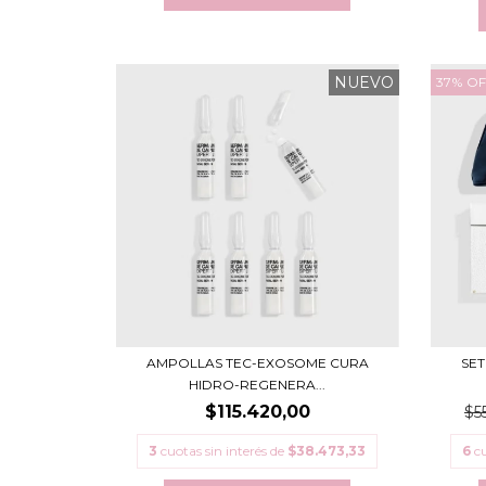
NUEVO
37
%
OF
AMPOLLAS TEC-EXOSOME CURA
SET
HIDRO-REGENERA...
$115.420,00
$5
3
cuotas sin interés de
$38.473,33
6
cu