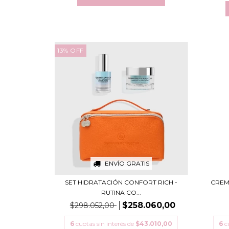
13
%
OFF
ENVÍO GRATIS
SET HIDRATACIÓN CONFORT RICH -
CREM
RUTINA CO...
$258.060,00
$298.052,00
6
cuotas sin interés de
$43.010,00
6
c